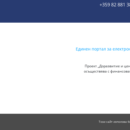
+359 82 881 3
Единен портал за електро
Проект „Доразвитие и цен
осъществява с финансоват
Този сайт използва б