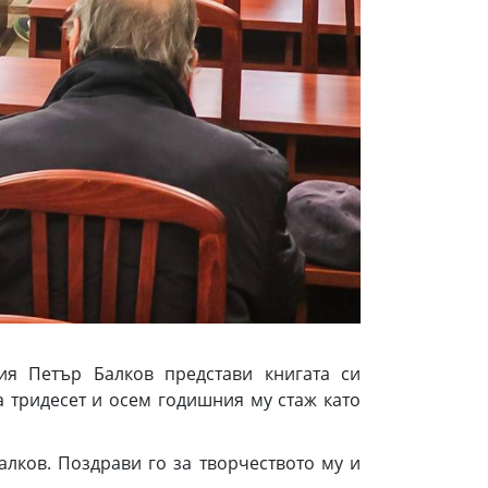
я Петър Балков представи книгата си
а тридесет и осем годишния му стаж като
алков. Поздрави го за творчеството му и