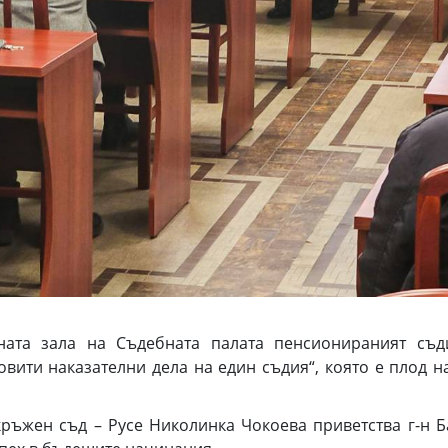
ата зала на Съдебната палата пенсионираният съди
вити наказателни дела на един съдия“, която е плод н
ръжен съд – Русе Николинка Чокоева приветства г-н Б