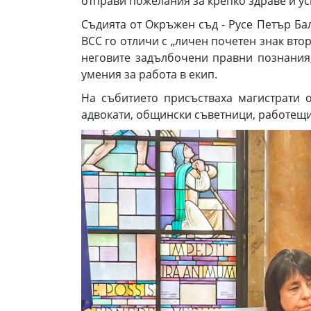
отправи пожелания за крепко здраве и у
Съдията от Окръжен съд - Русе Петър Ба
ВСС го отличи с „личен почетен знак вто
неговите задълбочени правни познания
умения за работа в екип.
На събитието присъстваха магистрати 
адвокати, общински съветници, работещи