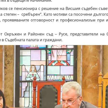
спех в бъдещите начинания.
лков се пенсионира с решение на Висшия съдебен съвет 
ра степен – сребърен“. Като мотиви са посочени дълго
, проявяваните отговорност и професионализъм при 
от Окръжен и Районен съд – Русе, представители на 
 в Съдебната палата и граждани.