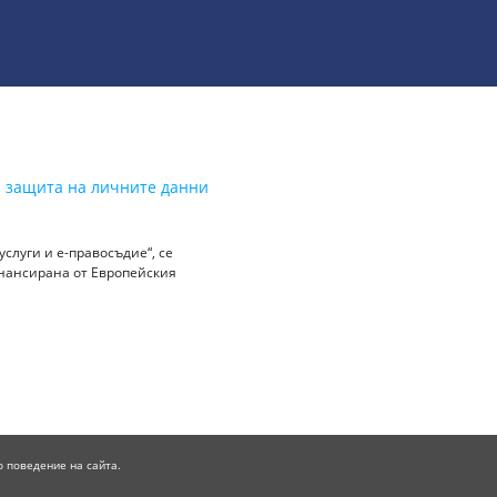
а защита на личните данни
слуги и е-правосъдие“, се
инансирана от Европейския
о поведение на сайта.