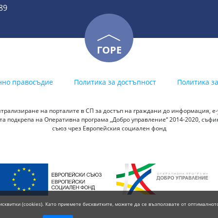
89
ГОРЕ
нно правосъдие
Политика за достъпност
Политика з
трализиране на порталите в СП за достъп на граждани до информация, е-у
а подкрепа на Оперативна програма „Добро управление“ 2014-2020, съф
съюз чрез Европейския социален фонд
исквитки (cookies). Като приемете бисквитките, можете да се възползвате от оптималнот