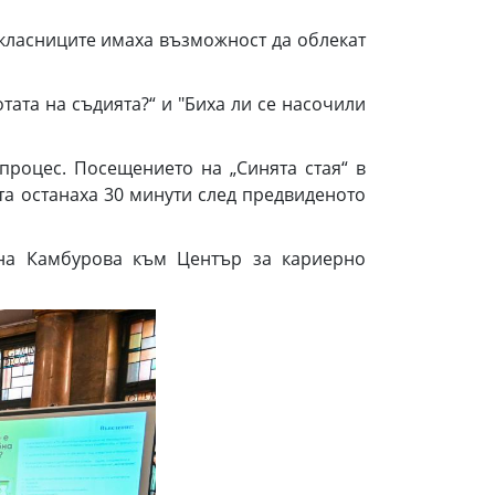
окласниците имаха възможност да облекат
тата на съдията?“ и "Биха ли се насочили
процес. Посещението на „Синята стая“ в
та останаха 30 минути след предвиденото
на Камбурова към Център за кариерно