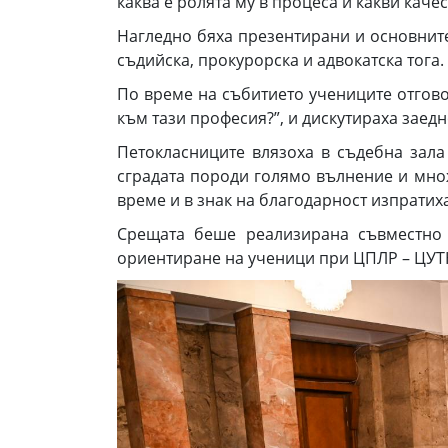
каква е ролята му в процеса и какви каче
Нагледно бяха презентирани и основните
съдийска, прокурорска и адвокатска тога.
По време на събитието учениците отговор
към тази професия?”, и дискутираха заед
Петокласниците влязоха в съдебна зала
сградата породи голямо вълнение и множ
време и в знак на благодарност изпратих
Срещата беше реализирана съвместно
ориентиране на ученици при ЦПЛР – ЦУТН