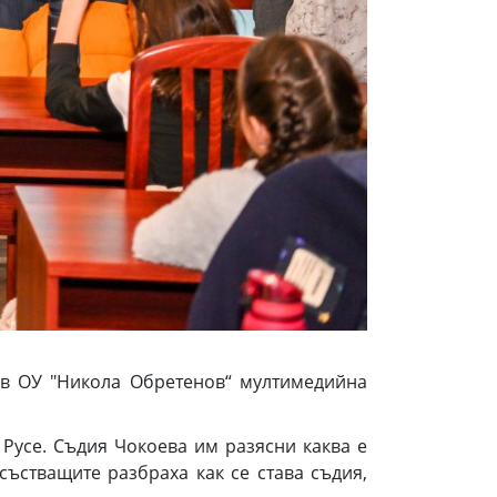
 в ОУ "Никола Обретенов“ мултимедийна
Русе. Съдия Чокоева им разясни каква е
състващите разбраха как се става съдия,