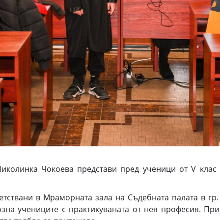
Николинка Чокоева представи пред ученици от V клас
тствани в Мраморната зала на Съдебната палата в гр. 
озна учениците с практикуваната от нея професия. При