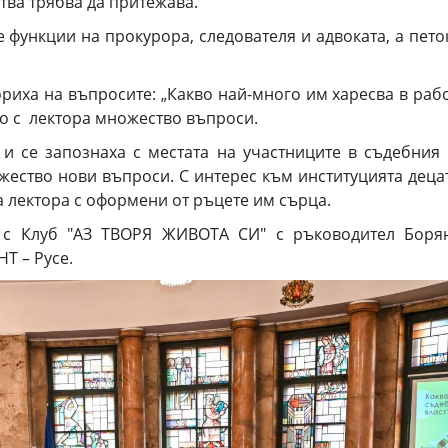
ства трябва да притежава.
 функции на прокурора, следователя и адвоката, а пет
иха на въпросите: „Какво най-много им харесва в рабо
но с лектора множество въпроси.
 и се запознаха с местата на участниците в съдебния 
ество нови въпроси. С интерес към институцията деца
а лектора с оформени от ръцете им сърца.
 с Клуб "АЗ ТВОРЯ ЖИВОТА СИ" с ръководител Боря
Т – Русе.