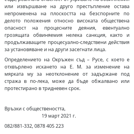
или извършване на друго престъпление остава
непроменена на плоскостта на безспорните по
делото положения относно високата обществена
опасност на процесните деяния, евентуално
грозящата обвиняемия нелека санкция, както и
продължаващите процесуално-следствени действия
за установяване и на други засегнати лица.
Определението на Окръжен съд – Русе, с което е
отхвърлено искането на Е. М. за изменение на
мярката му за неотклонение от задържане под
стража в по-лека, може да бъде обжалвано или
протестирано в тридневен срок.
Връзки с обществеността,
19 март 2021 г.
082/881-332, 0878 405 223