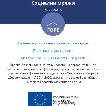
Социални мрежи
Facebook
ГОРЕ
Единен портал за електронно правосъдие
Политика за достъпност
Политика за защита на личните данни
Проект „Доразвитие и централизиране на порталите в СП за
достъп на граждани до информация, е-услуги и е-правосъдие“, се
осъществява с финансовата подкрепа на Оперативна програма
„Добро управление“ 2014-2020, съфинансирана от Европейския
съюз чрез Европейския социален фонд