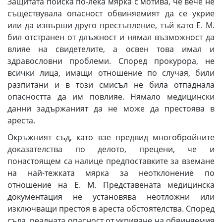
Защитата поиска по-лека мярка с мотива, че вече не
съществувала опасност обвиняемият да се укрие
или да извърши друго престъпление, тъй като Е. М.
бил отстранен от длъжност и нямал възможност да
влияе на свидетелите, а освен това имал и
здравословни проблеми. Според прокурора, не
всички лица, имащи отношение по случая, били
разпитани и в този смисъл не била отпаднала
опасността да им повлияе. Нямало медицински
данни задържаният да не може да престоява в
ареста.
Окръжният съд, като взе предвид многобройните
доказателства по делото, прецени, че и
понастоящем са налице предпоставките за вземане
на най-тежката мярка за неотклонение по
отношение на Е. М. Представената медицинска
документация не установява неотложни или
изключващи престоя в ареста обстоятелства. Според
съда, реалната опасност от укриване на обвиняемия