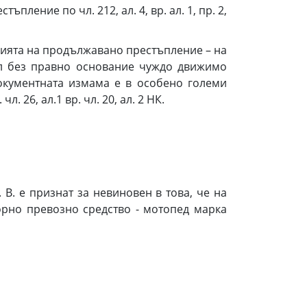
ление по чл. 212, ал. 4, вр. ал. 1, пр. 2,
словията на продължавано престъпление – на
чил без правно основание чуждо движимо
окументната измама е в особено големи
. 26, ал.1 вр. чл. 20, ал. 2 НК.
В. е признат за невиновен в това, че на
моторно превозно средство - мотопед марка