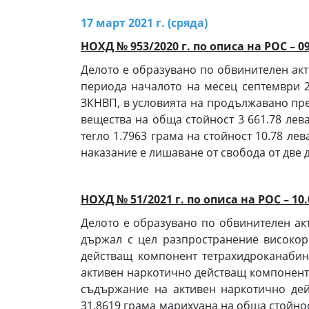
17 март 2021 г. (сряда)
НОХД № 953/2020 г. по описа на РОС – 0
Делото е образувано по обвинителен акт 
периода началото на месец септември 20
ЗКНВП, в условията на продължавано пре
вещества на обща стойност 3 661.78 лева
тегло 1.7963 грама на стойност 10.78 лева
наказание е лишаване от свобода от две д
НОХД № 51/2021 г. по описа на РОС – 1
Делото е образувано по обвинителен акт 
държал с цел разпространение високор
действащ компонент тетрахидроканабин
активен наркотично действащ компонент 
съдържание на активен наркотично дей
31.8619 грама марихуана на обща стойнос