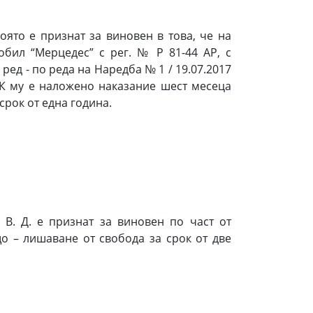
оято е признат за виновен в това, че на
обил “Мерцедес” с рег. № Р 81-44 АР, с
ред - по реда на Наредба № 1 / 19.07.2017
т НК му е наложено наказание шест месеца
срок от една година.
В. Д. е признат за виновен по част от
о – лишаване от свобода за срок от две