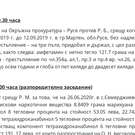
9.30 часа
на Окръжна прокуратура – Русе против Р. Б., срещу ког
19 г. до 12.09.2019 г. в гр.Мартен, обл.Русе, без над
стъпление – на три пъти, придобил и държал, с цел р
, както следва: амфетамин с нетно тегло 121.7 грама на
 - престъпление по чл.354а, ал.1, пр.3 и пр.4 вр. чл.26
о осем години и глоба от пет хиляди до двадесет хиляди 
0.00 часа (разпоредително заседание)
срещу Р. М. за това, че на 26.06.2020г. в с.Семерджие
искови наркотични вещества 8.8409 грама марихуана
ол 8 тегловни процента на стойност 53.05 лева, 22.7
тетрахидроканабинол 5 тегловни процента на стойност 1
стващ компонент тетрахидроканабинол 6 тегловни пр
т 191. 17 лева, от които разпространил на О. Н. високо