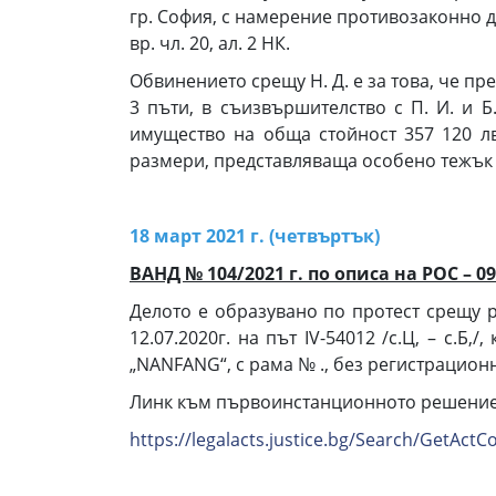
гр. София, с намерение противозаконно да 
вр. чл. 20, ал. 2 НК.
Обвинението срещу Н. Д. е за това, че пре
3 пъти, в съизвършителство с П. И. и 
имущество на обща стойност 357 120 л
размери, представляваща особено тежък случа
18 март 2021 г. (четвъртък)
ВАНД № 104/2021 г. по описа на РОС – 09
Делото е образувано по протест срещу р
12.07.2020г. на път IV-54012 /с.Ц, – с.Б
„NANFANG“, с рама № ., без регистрацион
Линк към първоинстанционното решение
https://legalacts.justice.bg/Search/GetA