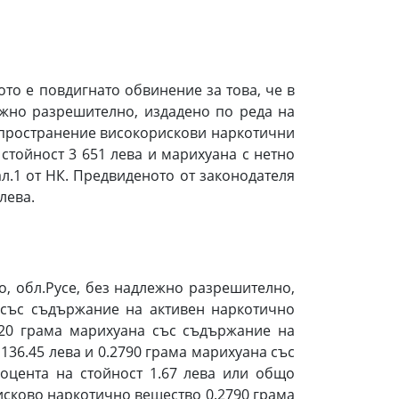
ото е повдигнато обвинение за това, че в
лежно разрешително, издадено по реда на
азпространение високорискови наркотични
 стойност 3 651 лева и марихуана с нетно
, ал.1 от НК. Предвиденото от законодателя
лева.
во, обл.Русе, без надлежно разрешително,
 със съдържание на активен наркотично
420 грама марихуана със съдържание на
36.45 лева и 0.2790 грама марихуана със
оцента на стойност 1.67 лева или общо
рисково наркотично вещество 0.2790 грама