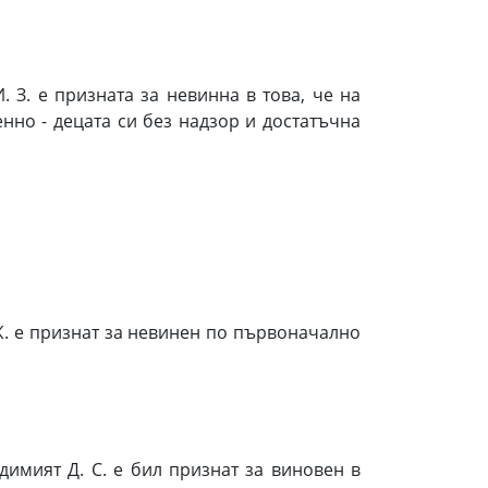
 З. е призната за невинна в това, че на
енно - децата си без надзор и достатъчна
Ж. е признат за невинен по първоначално
димият Д. С. е бил признат за виновен в