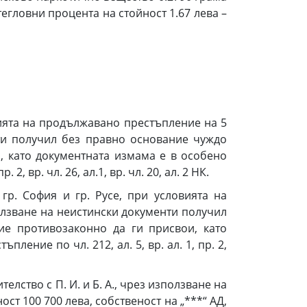
гловни процента на стойност 1.67 лева –
ловията на продължавано престъпление на 5
енти получил без правно основание чуждо
, като документната измама е в особено
, вр. чл. 26, ал.1, вр. чл. 20, ал. 2 НК.
, гр. София и гр. Русе, при условията на
зползване на неистински документи получил
е противозаконно да ги присвои, като
ение по чл. 212, ал. 5, вр. ал. 1, пр. 2,
ителство с П. И. и Б. А., чрез използване на
т 100 700 лева, собственост на „***“ АД,