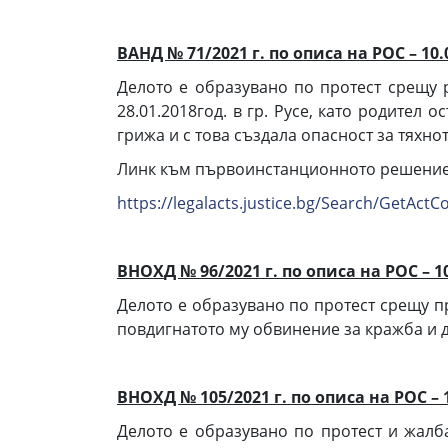
ВАНД № 71/2021 г. по описа на РОС – 10.
Делото е образувано по протест срещу р
28.01.2018год. в гр. Русе, като родител
грижа и с това създала опасност за тяхно
Линк към първоинстанционното решение
https://legalacts.justice.bg/Search/GetAc
В
Н
ОХ
Д №
96
/20
21
г. по описа на РОС –
1
Делото е образувано по протест срещу п
повдигнатото му обвинение за кражба и д
ВНОХД №
105
/2021 г. по описа на РОС – 
Делото е образувано по протест и жалба