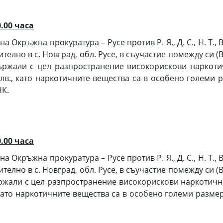
0.00 часа
кръжна прокуратура – Русе против Р. Я., Д. С., Н. Т., В. А.
ително в с. Новград, обл. Русе, в съучастие помежду си (В
ржали с цел разпространение високорискови наркотич
лв., като наркотичните вещества са в особено големи ра
НК.
0.00 часа
кръжна прокуратура – Русе против Р. Я., Д. С., Н. Т., В. А.
ително в с. Новград, обл. Русе, в съучастие помежду си (В
жали с цел разпространение високорискови наркотични 
като наркотичните вещества са в особено големи размери 