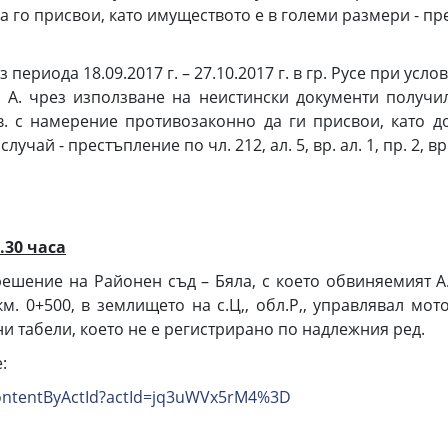
го присвои, като имуществото е в големи размери - престъп
з периода 18.09.2017 г. – 27.10.2017 г. в гр. Русе при у
Б. А. чрез използване на неистински документи полу
в. с намерение противозаконно да ги присвои, като д
й - престъпление по чл. 212, ал. 5, вр. ал. 1, пр. 2, вр. чл
.30 часа
ешение на Районен съд – Бяла, с което обвиняемият А. 
,/, км. 0+500, в землището на с.Ц,, обл.Р,, управлявал 
ни табели, което не е регистрирано по надлежния ред.
:
ctContentByActId?actId=jq3uWVx5rM4%3D