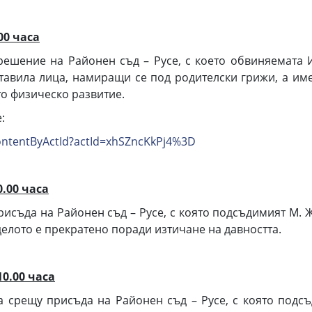
00 часа
ешение на Районен съд – Русе, с което обвиняемата И.
 оставила лица, намиращи се под родителски грижи, а им
то физическо развитие.
:
tContentByActId?actId=xhSZncKkPj4%3D
0
.
0
0 часа
рисъда на Районен съд – Русе, с която подсъдимият М. 
елото е прекратено поради изтичане на давността.
10.00 часа
 срещу присъда на Районен съд – Русе, с която подсъ