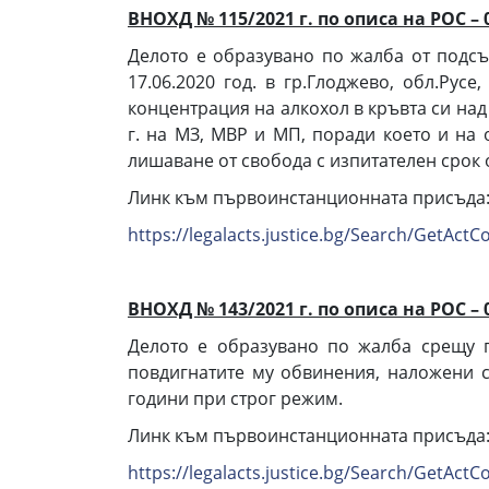
ВНОХД № 115/2021 г. по описа на РОС – 
Делото е образувано по жалба от подсъд
17.06.2020 год. в гр.Глоджево, обл.Ру
концентрация на алкохол в кръвта си над 
г. на МЗ, МВР и МП, поради което и на о
лишаване от свобода с изпитателен срок 
Линк към първоинстанционната присъда
https://legalacts.justice.bg/Search/GetAc
ВНОХД № 143/2021 г. по описа на РОС – 
Делото е образувано по жалба срещу п
повдигнатите му обвинения, наложени с
години при строг режим.
Линк към първоинстанционната присъда
https://legalacts.justice.bg/Search/GetAc