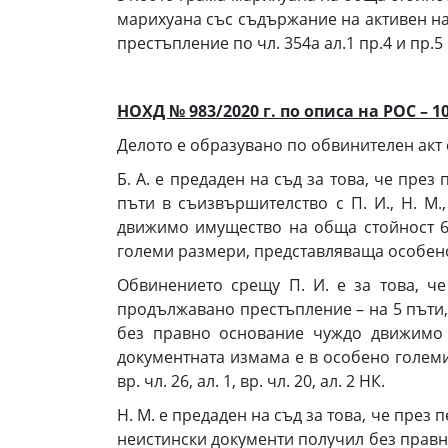
марихуана със съдържание на активен на
престъпление по чл. 354а ал.1 пр.4 и пр.5 
НОХД № 983/2020 г. по описа на РОС – 
Делото е образувано по обвинителен акт сре
Б. А. е предаден на съд за това, че през
пъти в съизвършителство с П. И., Н. М.
движимо имущество на обща стойност 65
големи размери, представляваща особено тежъ
Обвинението срещу П. И. е за това, че п
продължавано престъпление – на 5 пъти, в
без правно основание чуждо движимо 
документната измама е в особено големи р
вр. чл. 26, ал. 1, вр. чл. 20, ал. 2 НК.
Н. М. е предаден на съд за това, че през пе
неистински документи получил без правно