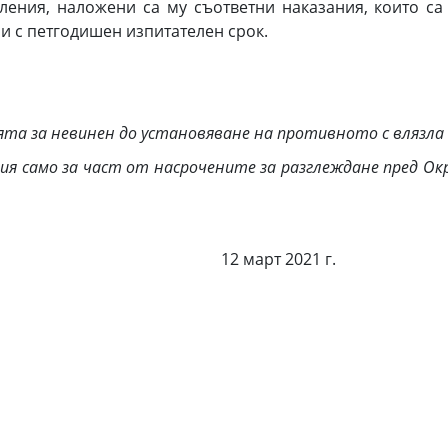
ления, наложени са му съответни наказания, които са
ни с петгодишен изпитателен срок.
ята за невинен до установяване на противното с влязла 
само за част от насрочените за разглеждане пред Окръ
стта, 12 март 2021 г.