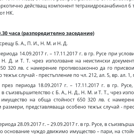
ркотично действащ компонент тетрахидроканабинол 6 те
от НК.
10.30 часа (разпоредително заседание)
щу Б. А., П. И., Н. М. и Н. Д.
 периода 14.09.2017 г. – 17.11.2017 г. в гр. Русе при ус
, Н. Д. и Т. Т. чрез използване на неистински докум
0 320 лв. с намерение противозаконно да го присвои
к случай - престъпление по чл. 212, ал. 5, вр. ал. 1, пр. 2
рез периода 18.09.2017 г. – 17.11.2017 г. в гр. Русе
 съизвършителство с Б. А., Н. Д., Н. М. и Т. Т., чрез и
имущество на обща стойност 650 320 лв. с намерени
азмери, представляваща особено тежък случай - престъпл
риода 28.09.2017 г. – 29.09.2017 г. в гр. Русе, в съизвърш
 основание чуждо движимо имущество – пари, на стойнос