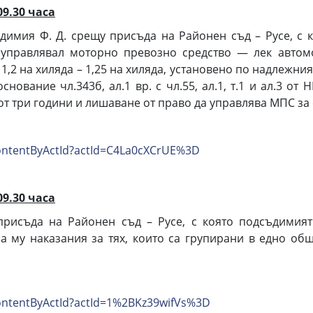
09.30 часа
имия Ф. Д. срещу присъда на Районен съд – Русе, с к
се, управлявал моторно превозно средство — лек автом
1,2 на хиляда – 1,25 на хиляда, установено по надлежния 
снование чл.343б, ал.1 вр. с чл.55, ал.1, т.1 и ал.3 о
от три години и лишаване от право да управлява МПС за 
:
tContentByActId?actId=C4La0cXCrUE%3D
09.30 часа
рисъда на Районен съд – Русе, с която подсъдимият 
а му наказания за тях, които са групирани в едно общ
:
tContentByActId?actId=1%2BKz39wifVs%3D