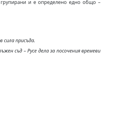
 групирани и е определено едно общо –
в сила присъда.
жен съд – Русе
дела за посочения времеви